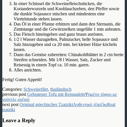
In einer Schüssel die Schweinefleischstücken, die
Korianderwurzeln und Knoblauchzehen, den Pfeffer sowie
die dunkle Sojasauce mischen und mindestens eine
Viertelstunde stehen lassen.
Das Öl in einer Pfanne erhitzen und dann den Sternanis, die
Zimtstange und die Gewürznelken ungefähr 1 min anbraten.
Das Fleisch hineingeben und ganz braun anrösten.
1/2 l Wasser dazugießen, Palmzucker, helle Sojasauce und
Salz hinzugeben und ca 20 min. bei kleiner Hitze köcheln
lassen.
Dann das Gemüse zubereiten: Chinakohlblätter in 2 cm breite
Streifen schneiden. Mit 1/8 l Wasser, Salz, Zucker und
Reisessig in einem Topf ca. 10 min. garen.
Alles anrichten.
Fertig! Guten Appetit!
Categories:
Schweinefilet
,
thailändisch
previous post
Gebratener Tofu mit Reisnudeln
Ψημένο τόφου με
νούντλς ρυζιού
next post
Original griechisches Tzatziki
Αυθεντικό τζατζίκι
Real
tzatziki
Leave a Reply