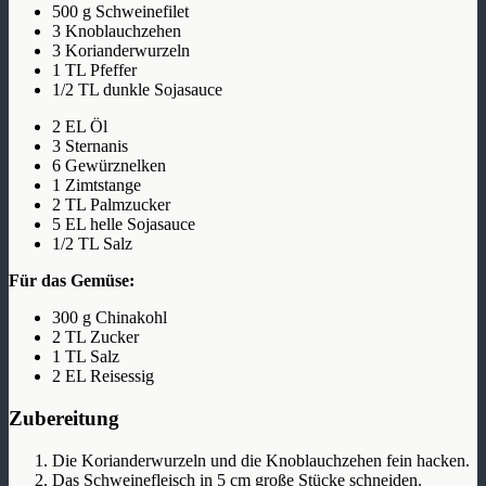
500 g Schweinefilet
3 Knoblauchzehen
3 Korianderwurzeln
1 TL Pfeffer
1/2 TL dunkle Sojasauce
2 EL Öl
3 Sternanis
6 Gewürznelken
1 Zimtstange
2 TL Palmzucker
5 EL helle Sojasauce
1/2 TL Salz
Für das Gemüse:
300 g Chinakohl
2 TL Zucker
1 TL Salz
2 EL Reisessig
Zubereitung
Die Korianderwurzeln und die Knoblauchzehen fein hacken.
Das Schweinefleisch in 5 cm große Stücke schneiden.