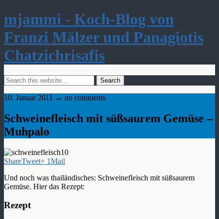
mjammi - Koch-Blog von
Franzi Mälzer und Panagiotis
Chatzichrisafis
10. Januar 2011 ↔ no comments
Schweinefleisch mit süßsaurem Gemüse –
Muhpalo
Share
Tweet
+ 1
Mail
Und noch was thailändisches: Schweinefleisch mit süßsaurem
Gemüse. Hier das Rezept:
Rezept