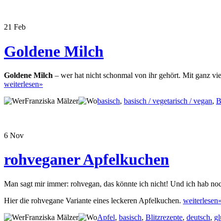
21
Feb
Goldene Milch
Goldene Milch
– wer hat nicht schonmal von ihr gehört. Mit ganz v
weiterlesen»
Franziska Mälzer
basisch
,
basisch / vegetarisch / vegan
,
B
6
Nov
rohveganer Apfelkuchen
Man sagt mir immer: rohvegan, das könnte ich nicht! Und ich hab noc
Hier die rohvegane Variante eines leckeren Apfelkuchen.
weiterlesen
Franziska Mälzer
Apfel
,
basisch
,
Blitzrezepte
,
deutsch
,
gl