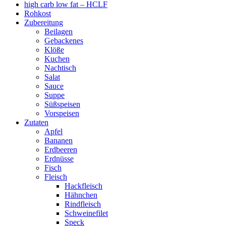
high carb low fat – HCLF
Rohkost
Zubereitung
Beilagen
Gebackenes
Klöße
Kuchen
Nachtisch
Salat
Sauce
Suppe
Süßspeisen
Vorspeisen
Zutaten
Apfel
Bananen
Erdbeeren
Erdnüsse
Fisch
Fleisch
Hackfleisch
Hähnchen
Rindfleisch
Schweinefilet
Speck