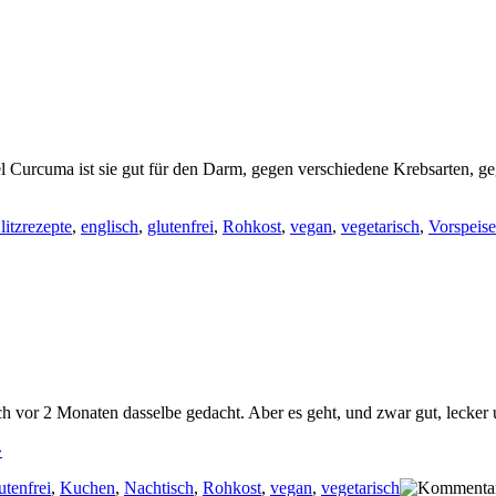
iel Curcuma ist sie gut für den Darm, gegen verschiedene Krebsarten, 
litzrezepte
,
englisch
,
glutenfrei
,
Rohkost
,
vegan
,
vegetarisch
,
Vorspeis
h vor 2 Monaten dasselbe gedacht. Aber es geht, und zwar gut, lecker 
»
utenfrei
,
Kuchen
,
Nachtisch
,
Rohkost
,
vegan
,
vegetarisch