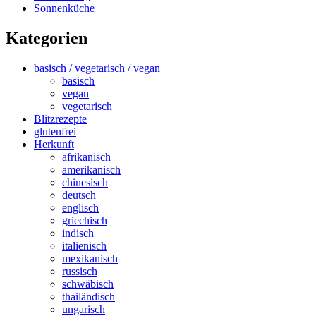
Sonnenküche
Kategorien
basisch / vegetarisch / vegan
basisch
vegan
vegetarisch
Blitzrezepte
glutenfrei
Herkunft
afrikanisch
amerikanisch
chinesisch
deutsch
englisch
griechisch
indisch
italienisch
mexikanisch
russisch
schwäbisch
thailändisch
ungarisch