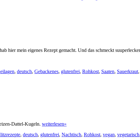
 hab hier mein eigenes Rezept gemacht. Und das schmeckt suuperlecker
eilagen
,
deutsch
,
Gebackenes
,
glutenfrei
,
Rohkost
,
Saaten
,
Sauerkraut
hweizen-Dattel-Kugeln.
weiterlesen»
litzrezepte
,
deutsch
,
glutenfrei
,
Nachtisch
,
Rohkost
,
vegan
,
vegetarisch