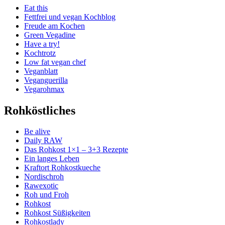
Eat this
Fettfrei und vegan Kochblog
Freude am Kochen
Green Vegadine
Have a try!
Kochtrotz
Low fat vegan chef
Veganblatt
Veganguerilla
Vegarohmax
Rohköstliches
Be alive
Daily RAW
Das Rohkost 1×1 – 3+3 Rezepte
Ein langes Leben
Kraftort Rohkostkueche
Nordischroh
Rawexotic
Roh und Froh
Rohkost
Rohkost Süßigkeiten
Rohkostlady