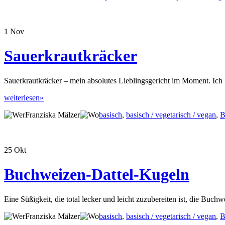
1
Nov
Sauerkrautkräcker
Sauerkrautkräcker – mein absolutes Lieblingsgericht im Moment. Ich
weiterlesen»
Franziska Mälzer
basisch
,
basisch / vegetarisch / vegan
,
B
25
Okt
Buchweizen-Dattel-Kugeln
Eine Süßigkeit, die total lecker und leicht zuzubereiten ist, die Buc
Franziska Mälzer
basisch
,
basisch / vegetarisch / vegan
,
B