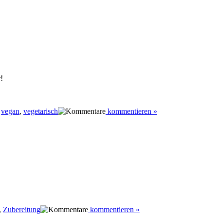
!
,
vegan
,
vegetarisch
kommentieren »
,
Zubereitung
kommentieren »