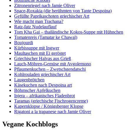
Böhmische Knödel
Zitronenriegel nach Jamie Oliver
Space-Roxakia (die berühmten von Tante Despoina)
Gefüllte Paprikaschoten griechischer Art
Wie macht man Trachana?
Ratz-fatz Nudelauflauf
Tom Kha Gai – thailändische Kokos-Suppe mit Hühnchen
Tomatenreis (Tamatar ke Chawal)
Boujourdi
Kürbissuppe mit Ingwer
Maultaschen mit Ei geröstet
Griechischer Halvas aus Grieß
Lauch-Möhren-Gemüse mit Avgolemono
Pflaumenkuchen – Zwetschgendatschi
Kohlrοuladen griechischer Art
Laugenbrötchen
Käsekuchen nach Despoina art
Böhmscher Apfelkuchen
Injera – afrikanisches Fladenbrot
Taramas (griechische Fischrogencreme)
Kapernklopse / Königsberger Klopse
Rigatoni a la trapanese nach Jamie Oliver
Vegane Kochblogs