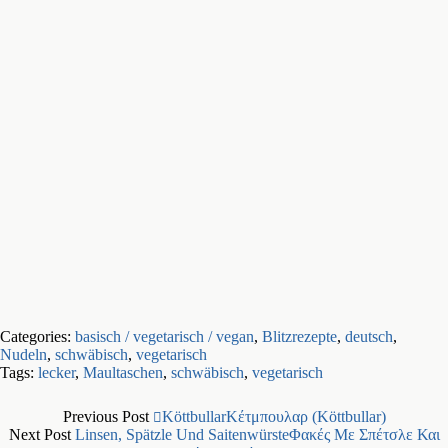
Categories:
basisch / vegetarisch / vegan
,
Blitzrezepte
,
deutsch
,
Nudeln
,
schwäbisch
,
vegetarisch
Tags:
lecker
,
Maultaschen
,
schwäbisch
,
vegetarisch
Previous Post
Köttbullar
Κέτμπουλαρ (Köttbullar)
Next Post
Linsen, Spätzle Und Saitenwürste
Φακές Με Σπέτσλε Και