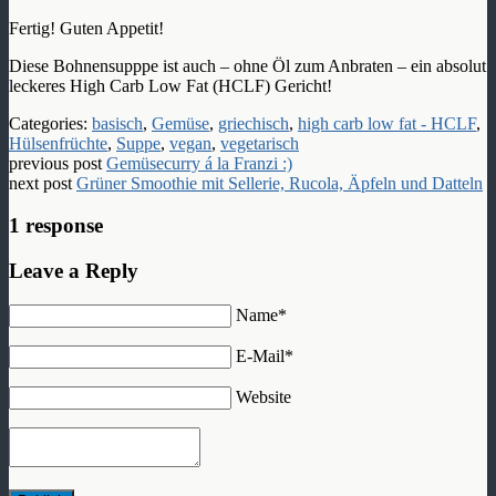
Fertig! Guten Appetit!
Diese Bohnensupppe ist auch – ohne Öl zum Anbraten – ein absolut
leckeres High Carb Low Fat (HCLF) Gericht!
Categories:
basisch
,
Gemüse
,
griechisch
,
high carb low fat - HCLF
,
Hülsenfrüchte
,
Suppe
,
vegan
,
vegetarisch
previous post
Gemüsecurry á la Franzi :)
next post
Grüner Smoothie mit Sellerie, Rucola, Äpfeln und Datteln
1 response
Leave a Reply
Name*
E-Mail*
Website