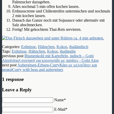
Palmzucker dazugeben.
Alles nochmal 5 min offen kochen lassen.
Erdnusscreme und Chiliestreifen untermischen und nochmals
2 min kochen lassen.
Danach das Ganze noch mit Sojasauce oder alternativ mit
Salz abschmecken.
Fertig! Mit gekochtem Thai-Reis servieren.
Categories:
Erdnüsse
,
Hähnchen
,
Kokos
,
thailändisch
Tags:
Erdnüsse
,
Hähnchen
,
Kokos
,
thailändig
previous post
Blumenkohl mit Kartoffeln, indisch – Gobi
Aloo
Ινδική συνταγή για κουνουπίδι με πατάτες - Gobi Aloo
next post
Auberginen-Erbsen-Curry
Κάρι με μελιτζάνες και
αρακά
Curry with beas and aubergines
1 response
Leave a Reply
Name*
E-Mail*