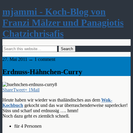
mjammi - Koch-Blog von
Franzi Mälzer und Panagiotis
Chatzichrisafis
27. Mai 2011 ↔ 1 comment
Erdnuss-Hähnchen-Curry
Share
Tweet
+ 1
Mail
Heute haben wir wieder was thailändisches aus dem
Wok-
Kochbuch
gekocht und das war überraschenderweise superlecker!
Süss und scharf und erdnussig …. hmm!
Noch dazu geht es ziemlich schnell.
für 4 Personen