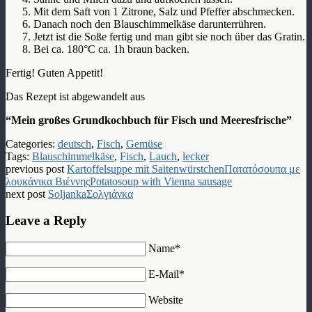
Mit dem Saft von 1 Zitrone, Salz und Pfeffer abschmecken.
Danach noch den Blauschimmelkäse darunterrühren.
Jetzt ist die Soße fertig und man gibt sie noch über das Gratin.
Bei ca. 180°C ca. 1h braun backen.
Fertig! Guten Appetit!
Das Rezept ist abgewandelt aus
“Mein großes Grundkochbuch für Fisch und Meeresfrische”
Categories:
deutsch
,
Fisch
,
Gemüse
Tags:
Blauschimmelkäse
,
Fisch
,
Lauch
,
lecker
previous post
Kartoffelsuppe mit Saitenwürstchen
Πατατόσουπα με
λουκάνικα Βιέννης
Potatosoup with Vienna sausage
next post
Soljanka
Σολγιάνκα
Leave a Reply
Name*
E-Mail*
Website