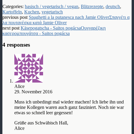
Categories:
basisch / vegetarisch / vegan
,
Blitzrezepte
,
deutsch
,
Kartoffeln
,
Kuchen
,
vegetarisch
previous post
Spaghetti a la putanesca nach Jamie Oliver
Σπαγγέτι α
λα πουτανέσκα κατά Jamie Oliver
next post
Käsepogatscha - Saitos pogácsa
Ουγγαρέζικη
κασερομπουγάτσα - Saitos pogácsa
4 responses
Alice
29. November 2016
Muss ich unbedingt mal wieder machen! Ich liebe ihn und
meine Kollegen waren auch ganz fasziniert. Noch nie war
etwas so schnell leer gegessen!
Grüße aus Schwäbisch Hall,
Alice