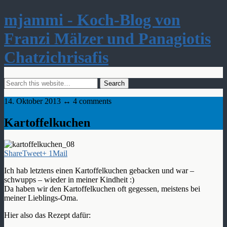
mjammi - Koch-Blog von
Franzi Mälzer und Panagiotis
Chatzichrisafis
14. Oktober 2013 ↔ 4 comments
Kartoffelkuchen
Share
Tweet
+ 1
Mail
Ich hab letztens einen Kartoffelkuchen gebacken und war –
schwupps – wieder in meiner Kindheit :)
Da haben wir den Kartoffelkuchen oft gegessen, meistens bei
meiner Lieblings-Oma.
Hier also das Rezept dafür: